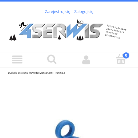
Zarejestruj się
Zaloguj się
Dysk do ostrzenia krawędzi Montana HTT Tuning 3