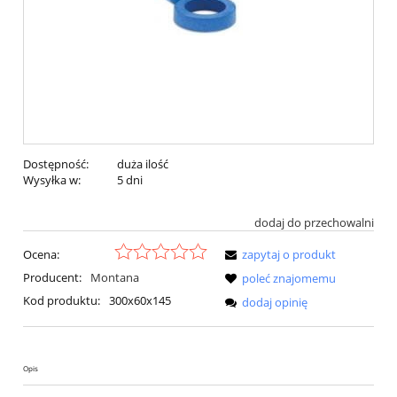
Dostępność:
duża ilość
Wysyłka w:
5 dni
dodaj do przechowalni
Ocena:
zapytaj o produkt
Producent:
Montana
poleć znajomemu
Kod produktu:
300x60x145
dodaj opinię
Opis