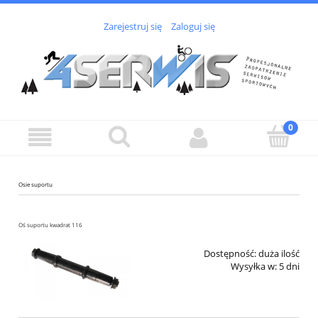
Zarejestruj się
Zaloguj się
Osie suportu
Oś suportu kwadrat 116
Dostępność:
duża ilość
Wysyłka w:
5 dni