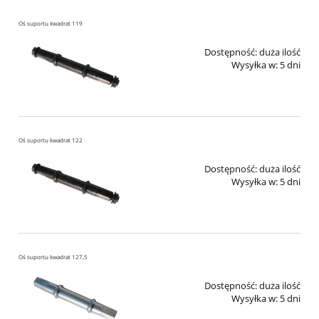
Oś suportu kwadrat 119
Dostępność:
duża ilość
Wysyłka w:
5 dni
Oś suportu kwadrat 122
Dostępność:
duża ilość
Wysyłka w:
5 dni
Oś suportu kwadrat 127,5
Dostępność:
duża ilość
Wysyłka w:
5 dni