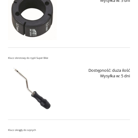
Wysyłka w:
5 dni
Klucz obrotowy do nypli Super Bike
Dostępność:
duża ilość
Wysyłka w:
5 dni
Klucz okrągły do szprych