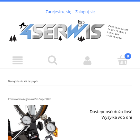
Zarejestruj się
Zaloguj się
Narzędzia do kół i szprych
Centrownica zegarowa Pro Super Bike
Dostępność:
duża ilość
Wysyłka w:
5 dni