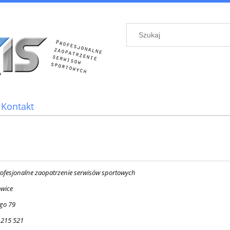
Kontakt
rofesjonalne zaopatrzenie serwisów sportowych
owice
ego 79
3 215 521