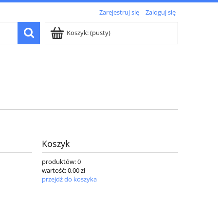
Zarejestruj się
Zaloguj się
Koszyk:
(pusty)
Koszyk
produktów:
0
wartość:
0,00 zł
przejdź do koszyka