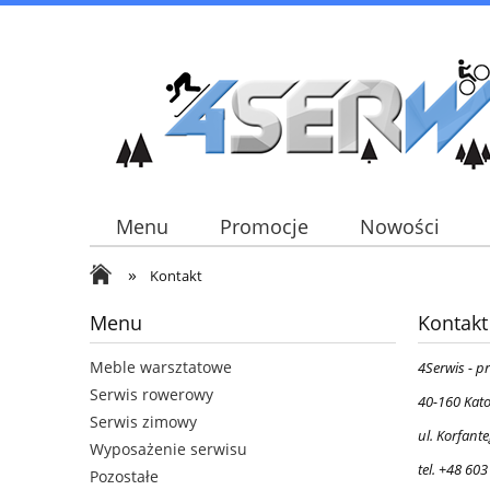
Menu
Promocje
Nowości
»
Kontakt
Menu
Kontakt
Meble warsztatowe
4Serwis - p
Serwis rowerowy
40-160 Kat
Serwis zimowy
ul. Korfant
Wyposażenie serwisu
tel. +48 60
Pozostałe