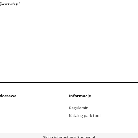
o@4serwis.pl
i dostawa
Informacje
Regulamin
Katalog park tool
Sklep internetowy Shoper.pl