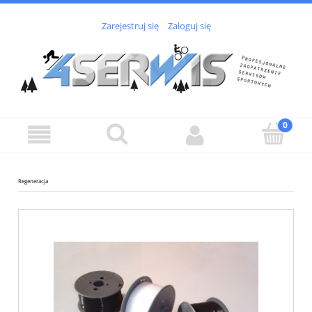
Zarejestruj się
Zaloguj się
Regeneracja