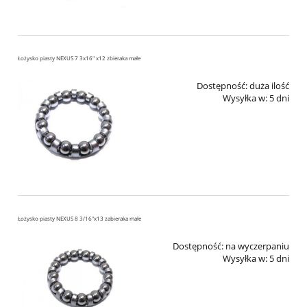
Łożysko piasty NEXUS 7 3x16" x12 zbieraka małe
Dostępność:
duża ilość
Wysyłka w:
5 dni
Łożysko piasty NEXUS 8 3/16"x13 zabieraka małe
Dostępność:
na wyczerpaniu
Wysyłka w:
5 dni