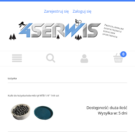
Zarejestruj się
Zaloguj się
Łożyska
Kulki do łożyska koła mtb tył MTB 1/4" 144 szt
Dostępność:
duża ilość
Wysyłka w:
5 dni