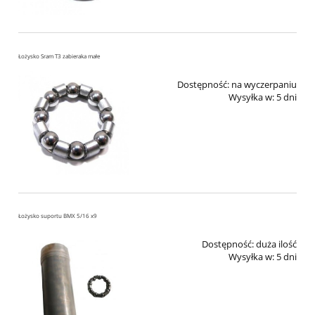
Łożysko Sram T3 zabieraka małe
Dostępność:
na wyczerpaniu
Wysyłka w:
5 dni
Łożysko suportu BMX 5/16 x9
Dostępność:
duża ilość
Wysyłka w:
5 dni